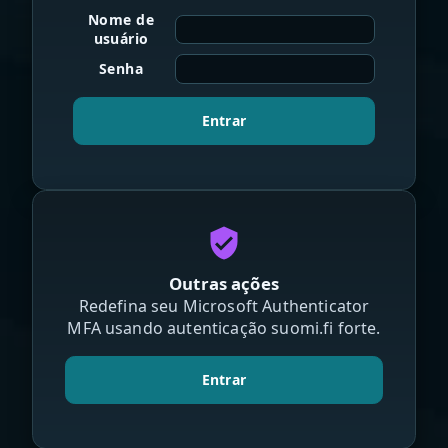
Nome de
usuário
Senha
Entrar
verified_user
Outras ações
Redefina seu Microsoft Authenticator
MFA usando autenticação suomi.fi forte.
Entrar