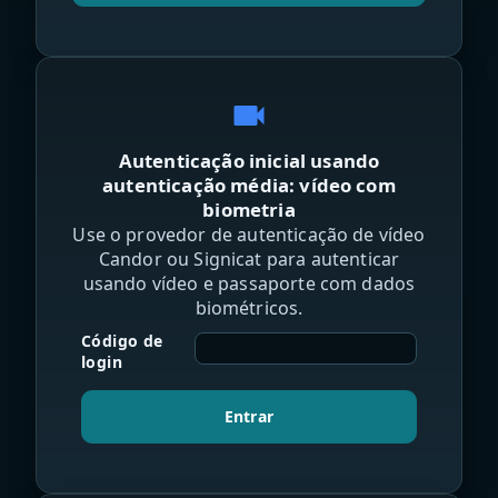
videocam
Autenticação inicial usando
autenticação média: vídeo com
biometria
Use o provedor de autenticação de vídeo
Candor ou Signicat para autenticar
usando vídeo e passaporte com dados
biométricos.
Código de
login
Entrar