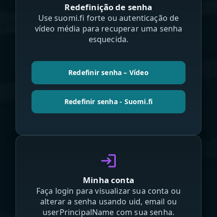
Redefinição de senha
Use suomi.fi forte ou autenticação de
vídeo média para recuperar uma senha
esquecida.
Redefinir senha – Vídeo
Redefinir senha - Suomi.fi
login
Minha conta
Faça login para visualizar sua conta ou
alterar a senha usando uid, email ou
userPrincipalName com sua senha.