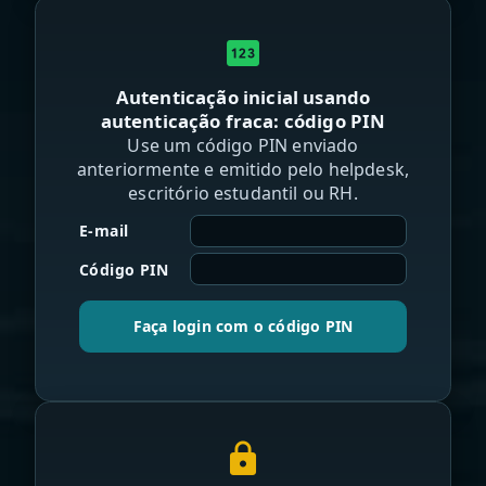
pin
Autenticação inicial usando
autenticação fraca: código PIN
Use um código PIN enviado
anteriormente e emitido pelo helpdesk,
escritório estudantil ou RH.
E-mail
Código PIN
Faça login com o código PIN
lock