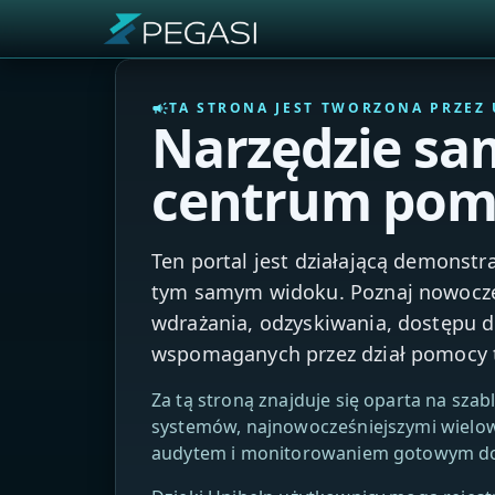
TA STRONA JEST TWORZONA PRZEZ 
campaign
Narzędzie sa
centrum pomo
Ten portal jest działającą demonstr
tym samym widoku. Poznaj nowocze
wdrażania, odzyskiwania, dostępu d
wspomaganych przez dział pomocy t
Za tą stroną znajduje się oparta na sza
systemów, najnowocześniejszymi wielo
audytem i monitorowaniem gotowym do