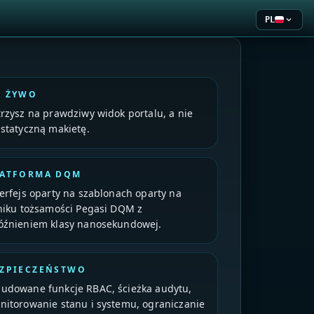
PL
expand_more
Current lan
A ŻYWO
trzysz na prawdziwy widok portalu, a nie
 statyczną makietę.
LATFORMA DQM
terfejs oparty na szablonach oparty na
lniku tożsamości Pegasi DQM z
óźnieniem klasy nanosekundowej.
ZPIECZEŃSTWO
udowane funkcje RBAC, ścieżka audytu,
nitorowanie stanu i systemu, ograniczanie