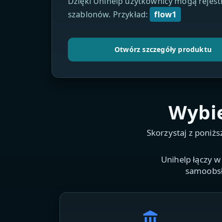
Dzięki Unihelp użytkownicy mogą rejest
szablonów. Przykład:
flow1
Otwórz szczegóły produktu
Wybie
Skorzystaj z poniż
Unihelp łączy w
samoobsł
account_balance