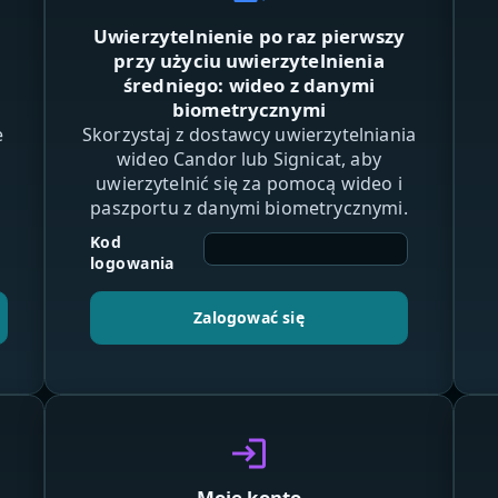
Uwierzytelnienie po raz pierwszy
przy użyciu uwierzytelnienia
średniego: wideo z danymi
biometrycznymi
e
Skorzystaj z dostawcy uwierzytelniania
wideo Candor lub Signicat, aby
uwierzytelnić się za pomocą wideo i
paszportu z danymi biometrycznymi.
Kod
logowania
Zalogować się
login
Moje konto