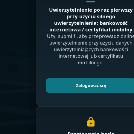
Uwierzytelnienie po raz pierwszy
przy użyciu silnego
uwierzytelnienia: bankowość
internetowa / certyfikat mobilny
Użyj suomi.fi, aby przeprowadzić siln
uwierzytelnienie przy użyciu danych
uwierzytelniających bankowości
internetowej lub certyfikatu
mobilnego.
Zalogować się
lock
Resetowanie hasła