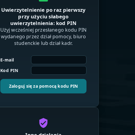
Uwierzytelnienie po raz pierwszy
przy użyciu słabego
uwierzytelnienia: kod PIN
Użyj wcześniej przesłanego kodu PIN
wydanego przez dział pomocy, biuro
studenckie lub dział kadr.
E-mail
Kod PIN
Zaloguj się za pomocą kodu PIN
verified_user
Inne działania