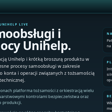
UNIHELP LIVE
moobsługi i
N
cy Unihelp.
Pa
na
acją Unihelp i krótką broszurą produktu w
P
sne procesy samoobsługi w zakresie
In
o konta i operacji związanych z tożsamością
si
echnicznej.
op
blonach platforma tożsamości z orkiestracją wielu
warstwowymi kontrolami bezpieczeństwa oraz
BE
 produkcji.
Wb
mo