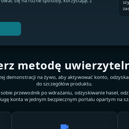
rować się na różne sposoby, korzystając z
szy
za
rz metodę uwierzytel
szej demonstracji na żywo, aby aktywować konto, odzyskać
do szczegółów produktu.
 sobie przewodnik po wdrażaniu, odzyskiwanie haseł, od
ugę konta w jednym bezpiecznym portalu opartym na sz
videocam