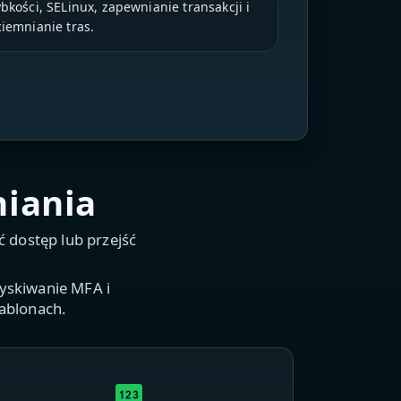
bkości, SELinux, zapewnianie transakcji i
ciemnianie tras.
niania
 dostęp lub przejść
zyskiwanie MFA i
ablonach.
pin